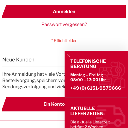
Anmelden
Passwort vergessen?
Neue Kunden
TELEFONISCHE
BERATUNG
Ihre Anmeldung hat viele Vorteile: schnellerer
Montag – Freitag
08:00 – 13:00 Uhr
Bestellvorgang, speichern von mehreren Adressen,
Sendungsverfolgung und vieles mehr.
+49 (0) 6151-9579666
Ein Konto erstellen
AKTUELLE
LIEFERZEITEN
Die aktuelle Lieferzeit
beträgt 2 Wochen.