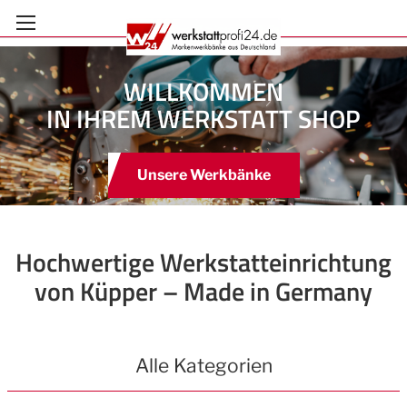
Zum
Inhalt
springen
WILLKOMMEN
IN IHREM WERKSTATT SHOP
Unsere Werkbänke
Anmelden
Hochwertige Werkstatteinrichtung
von Küpper – Made in Germany
Alle Kategorien