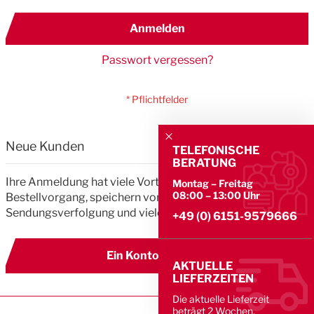
Anmelden
Passwort vergessen?
Neue Kunden
TELEFONISCHE
BERATUNG
Ihre Anmeldung hat viele Vorteile: schnellerer
Montag – Freitag
08:00 – 13:00 Uhr
Bestellvorgang, speichern von mehreren Adressen,
Sendungsverfolgung und vieles mehr.
+49 (0) 6151-9579666
Ein Konto erstellen
AKTUELLE
LIEFERZEITEN
Die aktuelle Lieferzeit
beträgt 2 Wochen.