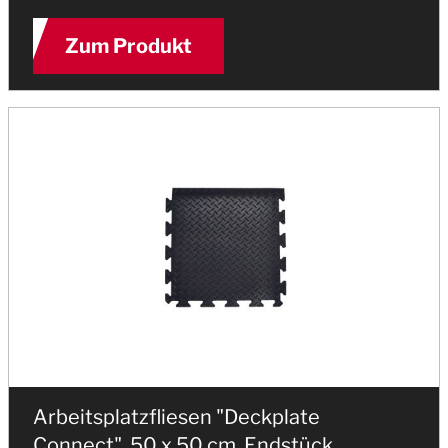
Zum Produkt
Arbeitsplatzfliesen "Deckplate
Connect", 50 x 50 cm, Endstück,