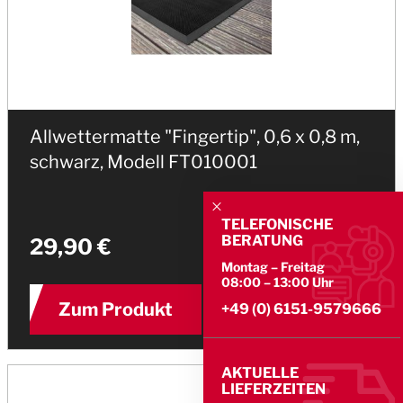
Allwettermatte "Fingertip", 0,6 x 0,8 m,
schwarz, Modell FT010001
TELEFONISCHE
BERATUNG
29,90 €
Montag – Freitag
08:00 – 13:00 Uhr
Zum Produkt
+49 (0) 6151-9579666
AKTUELLE
LIEFERZEITEN