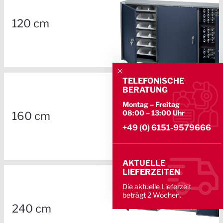
120 cm
TELEFONISCHE
BERATUNG
Montag – Freitag
08:00 – 13:00 Uhr
160 cm
+49 (0) 6151-9579666
AKTUELLE
LIEFERZEITEN
Die aktuelle Lieferzeit
beträgt 2 Wochen.
240 cm