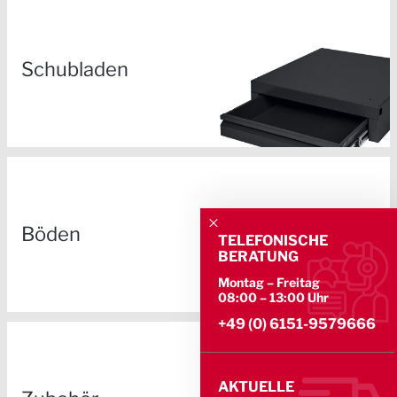
Schubladen
Böden
TELEFONISCHE
BERATUNG
Montag – Freitag
08:00 – 13:00 Uhr
+49 (0) 6151-9579666
AKTUELLE