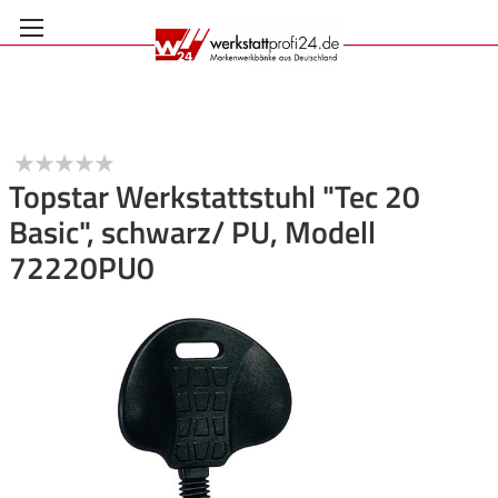
Zum
Inhalt
springen
Topstar Werkstattstuhl "Tec 20
Basic", schwarz/ PU, Modell
Anmelden
72220PU0
Zum
Ende
der
Bildgalerie
springen