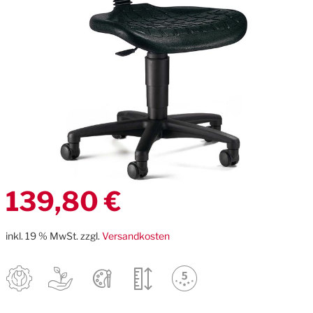
Zum
139,80 €
Anfang
der
Bildgalerie
inkl. 19 % MwSt. zzgl.
Versandkosten
springen