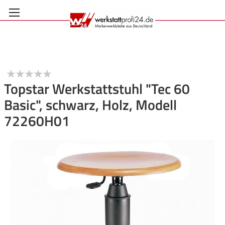
Zum
Inhalt
springen
Topstar Werkstattstuhl "Tec 60
Basic", schwarz, Holz, Modell
Anmelden
72260H01
Zum
Ende
der
Bildgalerie
springen