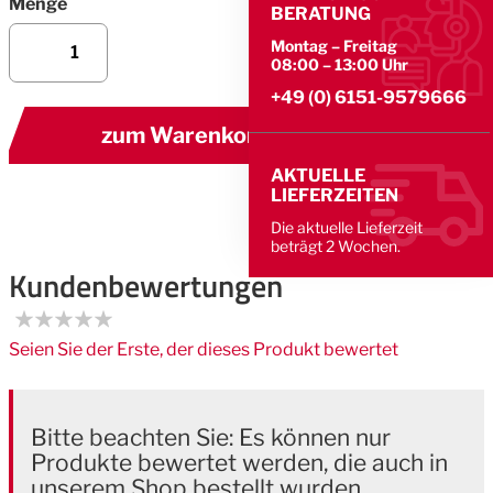
Menge
BERATUNG
Montag – Freitag
08:00 – 13:00 Uhr
+49 (0) 6151-9579666
zum Warenkorb hinzufügen
AKTUELLE
LIEFERZEITEN
Die aktuelle Lieferzeit
beträgt 2 Wochen.
Kundenbewertungen
Seien Sie der Erste, der dieses Produkt bewertet
Bitte beachten Sie: Es können nur
Produkte bewertet werden, die auch in
unserem Shop bestellt wurden.