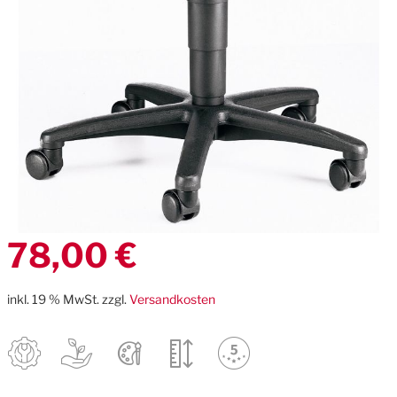
Zum
78,00 €
Anfang
der
Bildgalerie
inkl. 19 % MwSt. zzgl.
Versandkosten
springen