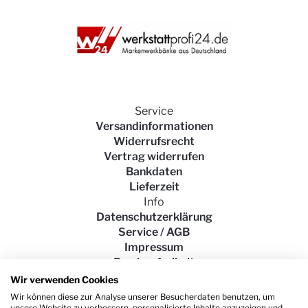
60 Basic", schwarz,
Holz, Modell
72260H01
Ihre Bewertung
Service
1
2
3
4
5
Versandinformationen
star
stars
stars
stars
stars
Angezeigter Name
Widerrufsrecht
Vertrag widerrufen
Bankdaten
Titel der Beschreibung
Lieferzeit
Info
Datenschutzerklärung
Service / AGB
Beschreibung
Impressum
Barrierefreiheit
Wir verwenden Cookies
Wir können diese zur Analyse unserer Besucherdaten benutzen, um
unsere Website zu verbessern, personalisierte Inhalte anzuzeigen und