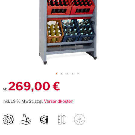
Zum
269,00 €
Anfang
Ab
der
Bildgalerie
inkl. 19 % MwSt. zzgl.
Versandkosten
springen