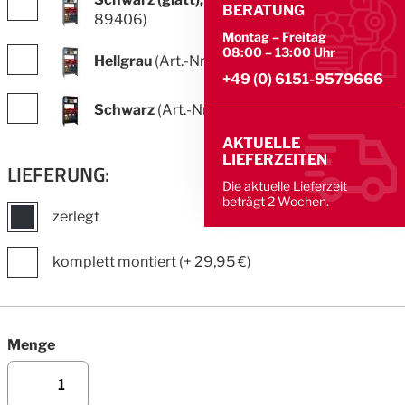
BERATUNG
89406)
Montag – Freitag
08:00 – 13:00 Uhr
Hellgrau
(Art.-Nr.: 89408)
+49 (0) 6151-9579666
Schwarz
(Art.-Nr.: 89409)
AKTUELLE
Farbe
LIEFERZEITEN
LIEFERUNG:
Die aktuelle Lieferzeit
beträgt 2 Wochen.
zerlegt
komplett montiert (+
29,95 €
)
Menge