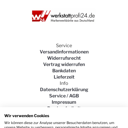
Regal Modell
89400, B.91cm H.
204 cm
Ihre Bewertung
Service
1
2
3
4
5
Versandinformationen
star
stars
stars
stars
stars
Angezeigter Name
Widerrufsrecht
Vertrag widerrufen
Bankdaten
Titel der Beschreibung
Lieferzeit
Info
Datenschutzerklärung
Service / AGB
Beschreibung
Impressum
Barrierefreiheit
Wir verwenden Cookies
Wir können diese zur Analyse unserer Besucherdaten benutzen, um
unsere Website zu verbessern, personalisierte Inhalte anzuzeigen und