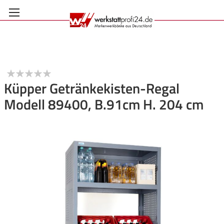
Zum
Inhalt
springen
Küpper Getränkekisten-Regal
Modell 89400, B.91cm H. 204 cm
Anmelden
Zum
Ende
der
Bildgalerie
springen