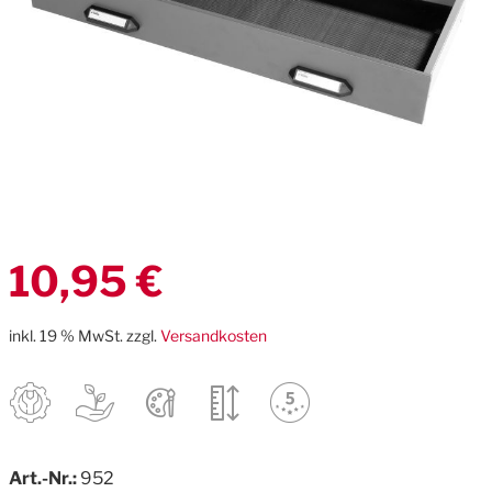
Zum
10,95 €
Anfang
der
Bildgalerie
inkl. 19 % MwSt. zzgl.
Versandkosten
springen
Art.-Nr.:
952