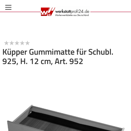
Zum
Inhalt
springen
Küpper Gummimatte für Schubl.
925, H. 12 cm, Art. 952
Anmelden
Zum
Ende
der
Bildgalerie
springen