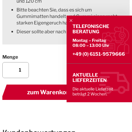
und 120 cm
Bitte beachten Sie, dass es sich um
Gummimatten handelt und Gummi einen recht
starken Eigengeruch hat.
TELEFONISCHE
BERATUNG
Dieser sollte aber nach 1-2 Wochen verfliegen!
Montag – Freitag
08:00 – 13:00 Uhr
+49 (0) 6151-9579666
Menge
AKTUELLE
LIEFERZEITEN
Die aktuelle Lieferzeit
zum Warenkorb hinzufügen
beträgt 2 Wochen.